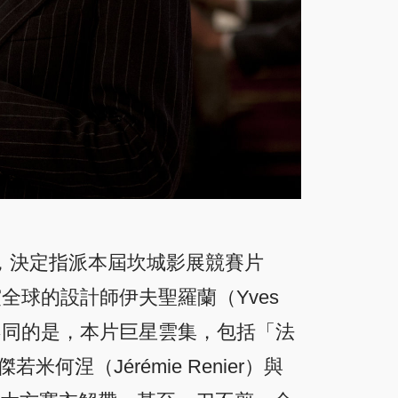
國，決定指派本屆坎城影展競賽片
震全球的設計師伊夫聖羅蘭（Yves
最大不同的是，本片巨星雲集，包括「法
若米何涅（Jérémie Renier）與