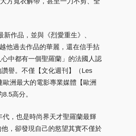
片中大方寬衣解帶，甚至一刀不剪、全
）的最新作品，並與《烈愛重生》、
不僅超越他過去作品的華麗，還在信手拈
人心中都有一個聖羅蘭」的法國人認
讚譽。不僅【文化週刊】（Les
獎；就連歐洲最大的電影專業媒體【歐洲
的8.5高分。
年代，也是時尚界天才聖羅蘭最輝
的他，卻發現自己的慾望其實不僅於