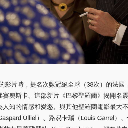
卡的影片時，提名次數冠絕全球（38次）的法
ent）參賽奧斯卡。這部新片《巴黎聖羅蘭》揭開名
輝煌時，不為人知的情感和愛慾。與其他聖羅蘭電影
 Ulliel）、路易卡瑞（Louis Garrel）、傑