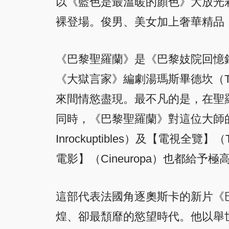
以《藍色是最溫暖的顏色》大放光彩的
裸登場。俊男、美女加上奢華精品
《巴黎聖羅蘭》是《巴黎妓院回憶錄》名
《大獄言家》編劇湯瑪斯畢德坎（Th
來間情慾盡現。最不凡的是，在聖
同時，《巴黎聖羅蘭》對這位大師
Inrockuptibles）及【電視
電影】（Cineuropa）也都給予極
這部代表法國角逐奧斯卡的新片《
煌、卻最頹靡的慾望時代。他以舉