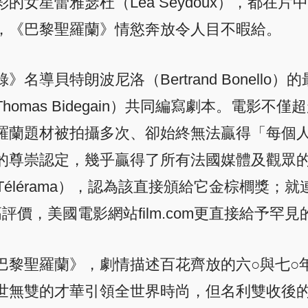
女星蕾雅瑟杜（Lea Seydoux），都在
，《巴黎聖羅蘭》情慾奔放令人目不暇給。
導貝特朗波尼洛（Bertrand Bonello
omas Bidegain）共同編寫劇本。電影
羅蘭題材被拍攝多次、卻始終無法贏得「每個
的尊崇認定，幾乎贏得了所有法國媒體及觀眾的
全覽】（Télérama），認為該直接頒給它金棕櫚
高評價，美國電影網站film.com更直接給予罕見
巴黎聖羅蘭》，劇情描述百花齊放的六○與七○
世無雙的才華引領全世界時尚，但名利雙收後